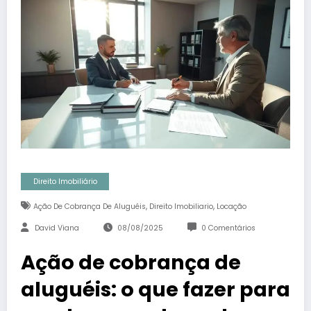
Direito Imobiliário
,
,
Ação De Cobrança De Aluguéis
Direito Imobiliario
Locação
David Viana
08/08/2025
0 Comentários
Ação de cobrança de
aluguéis: o que fazer para