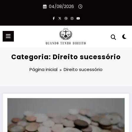
Pular
04/08/2026
para
o
conteúdo
Categoria: Direito sucessório
Página inicial
Direito sucessório