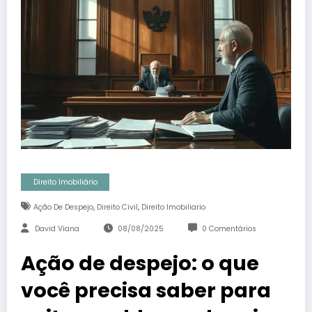
Direito Imobiliário
,
,
Ação De Despejo
Direito Civil
Direito Imobiliario
David Viana
08/08/2025
0 Comentários
Ação de despejo: o que
você precisa saber para