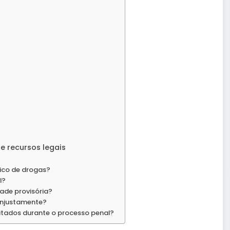
e recursos legais
fico de drogas?
l?
dade provisória?
injustamente?
itados durante o processo penal?