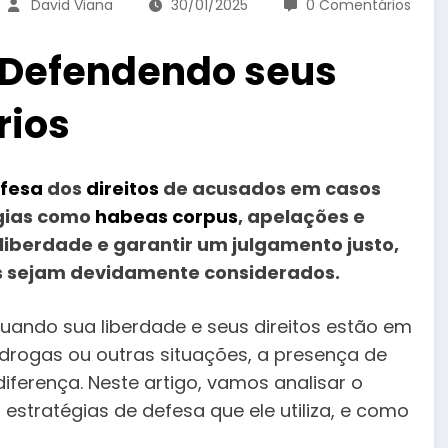
David Viana
30/01/2025
0 Comentários
 Defendendo seus
rios
fesa
dos
direitos
de acusados em casos
égias como
habeas corpus
, apelações e
iberdade e garantir um julgamento justo,
s sejam devidamente considerados.
quando sua liberdade e seus direitos estão em
 drogas ou outras situações, a presença de
ferença. Neste artigo, vamos analisar o
estratégias de defesa que ele utiliza, e como