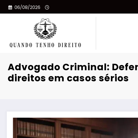
Pular
06/08/2026
para
o
conteúdo
Advogado Criminal: Defe
direitos em casos sérios