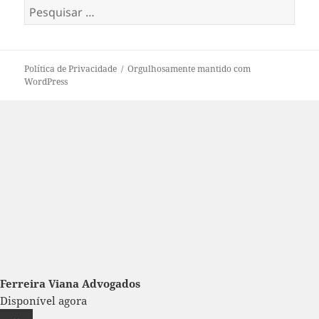
P
e
s
q
Política de Privacidade
Orgulhosamente mantido com
u
WordPress
i
s
a
r
p
o
r
:
Ferreira Viana Advogados
Disponível agora