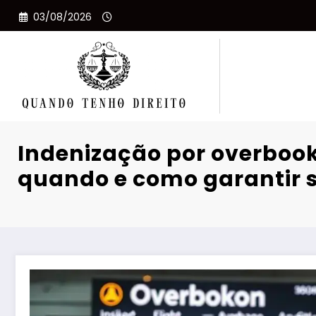
Pular
03/08/2026
para
o
conteúdo
Indenização por overbook
quando e como garantir s