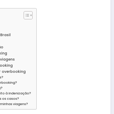
Brasil
ão
king
 viagens
booking
r overbooking
s?
erbooking?
g?
ito à indenização?
s os casos?
minhas viagens?