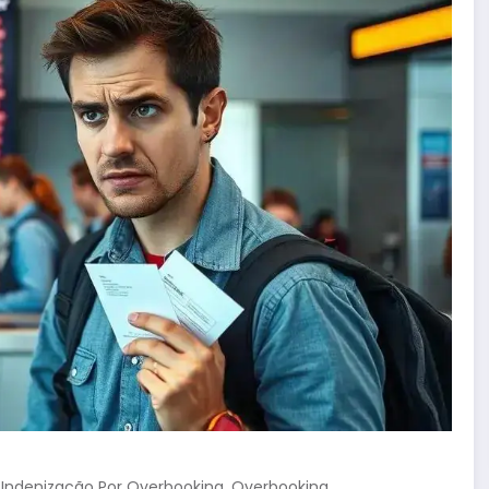
,
,
Indenização Por Overbooking
Overbooking