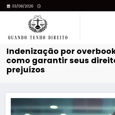
Pular
03/08/2026
para
o
conteúdo
Indenização por overbook
como garantir seus direit
prejuízos