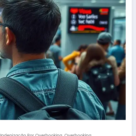
,
,
Indenização Por Overbooking
Overbooking