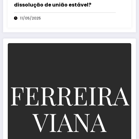
dissolução de união estável?
11/05/2025