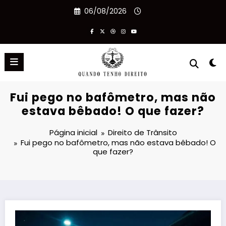
Pular
06/08/2026
para
o
conteúdo
Fui pego no bafômetro, mas não
estava bêbado! O que fazer?
Página inicial
Direito de Trânsito
Fui pego no bafômetro, mas não estava bêbado! O
que fazer?