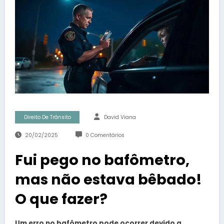
Direito De Trânsito
David Viana
20/02/2025
0 Comentários
Fui pego no bafômetro,
mas não estava bêbado!
O que fazer?
Um erro no bafômetro pode ocorrer devido a