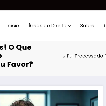
Início
Áreas do Direito
Sobre
s! O Que
o
Fui Processado 
u Favor?