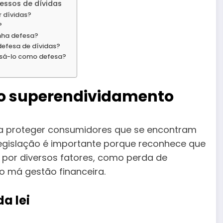
essos de dívidas
r dívidas?
?
nha defesa?
efesa de dívidas?
usá-lo como defesa?
 do superendividamento
ra proteger consumidores que se encontram
 legislação é importante porque reconhece que
por diversos fatores, como perda de
 má gestão financeira.
a lei