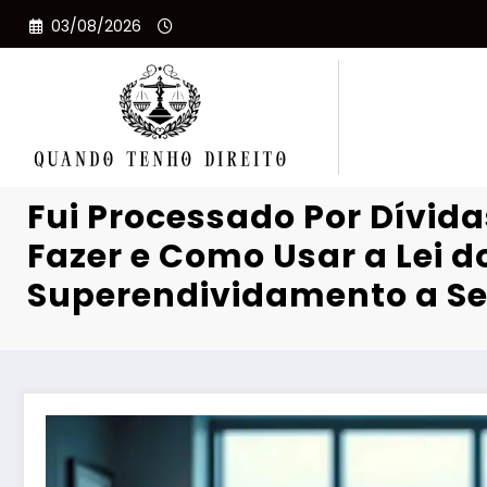
Pular
03/08/2026
para
o
conteúdo
Fui Processado Por Dívida
Fazer e Como Usar a Lei d
Superendividamento a Se