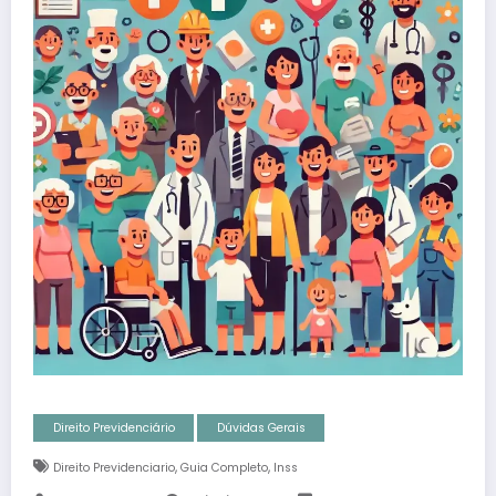
Direito Previdenciário
Dúvidas Gerais
,
,
Direito Previdenciario
Guia Completo
Inss