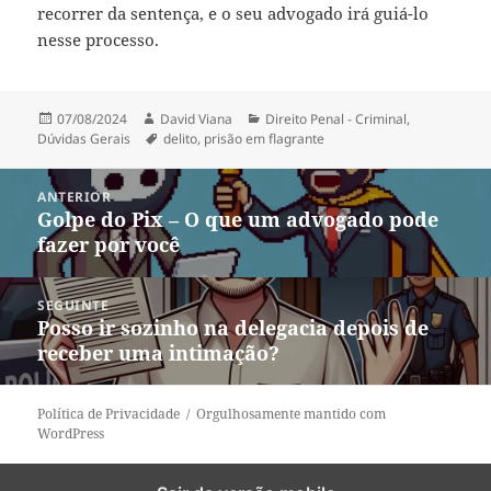
recorrer da sentença, e o seu advogado irá guiá-lo
nesse processo.
Publicado
Autor
Categorias
07/08/2024
David Viana
Direito Penal - Criminal
,
em
Tags
Dúvidas Gerais
delito
,
prisão em flagrante
Navegação
ANTERIOR
de
Golpe do Pix – O que um advogado pode
Post
Post
fazer por você
anterior:
SEGUINTE
Posso ir sozinho na delegacia depois de
Próximo
receber uma intimação?
post:
Política de Privacidade
Orgulhosamente mantido com
WordPress