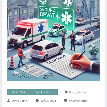
,
Direito Civil
Dúvidas Gerais
Dpvat
Seguro
David Viana
02/05/2024
0 Comentários