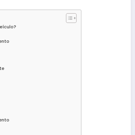
eículo?
ento
te
ento