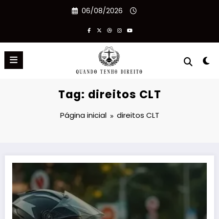
Pular
06/08/2026
para
o
conteúdo
Tag: direitos CLT
Página inicial
direitos CLT