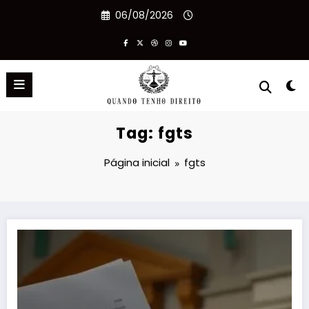
Pular
06/08/2026
para
o
conteúdo
Tag: fgts
Página inicial
fgts