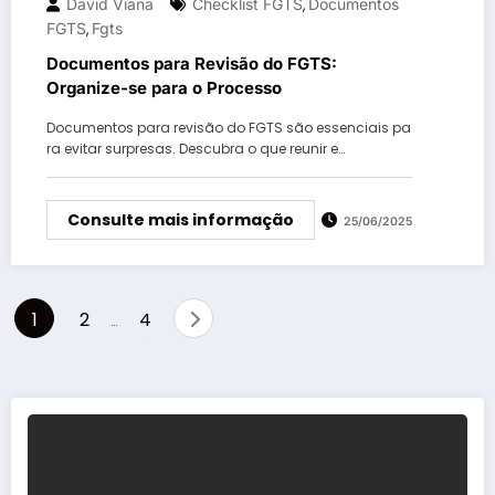
David Viana
Checklist FGTS
Documentos
,
FGTS
Fgts
,
Documentos para Revisão do FGTS:
Organize-se para o Processo
Documentos para revisão do FGTS são essenciais pa
ra evitar surpresas. Descubra o que reunir e…
Consulte mais informação
25/06/2025
Paginação
1
2
4
…
de
posts