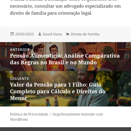
necessário, consultar um advogado especializado em
direito de família para orientação legal.
Publicado
Autor
Categorias
20/02/2025
David Viana
Direito de Familia
em
Navegação
ANTERIOR
de
Pensão Alimentícia: Análise Comparativa
Post
Post
das Regras no Brasil e no Mundo
anterior:
SEGUINTE
Valor da Pensão para 1 Filho: Guia
Próximo
Completo para Cálculo e Direitos do
post:
Menor
Política de Privacidade
Orgulhosamente mantido com
WordPress