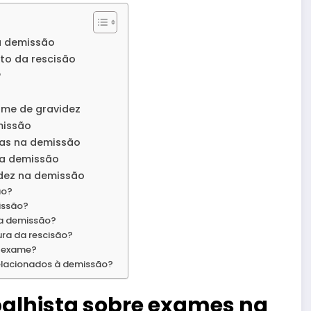
na demissão
to da rescisão
?
ame de gravidez
missão
tas na demissão
na demissão
idez na demissão
ão?
issão?
na demissão?
ura da rescisão?
e exame?
elacionados à demissão?
abalhista sobre exames na