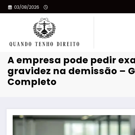
Pular
03/08/2026
para
o
conteúdo
A empresa pode pedir ex
gravidez na demissão – G
Completo