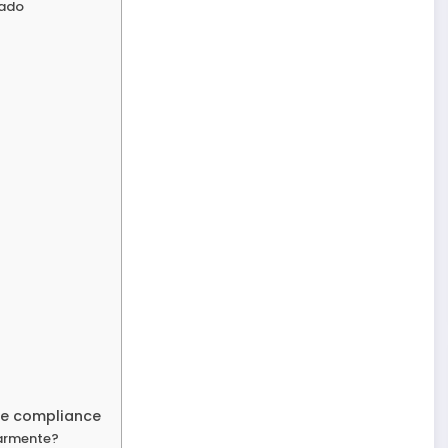
cado
l e compliance
larmente?