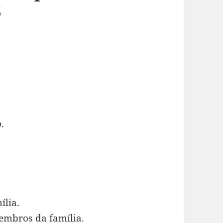
S
.
ília.
embros da família.