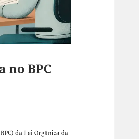
a no BPC
(
BPC
) da Lei Orgânica da