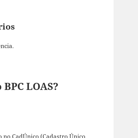
rios
ncia.
o BPC LOAS?
ro no CadÚnico (Cadastro Único