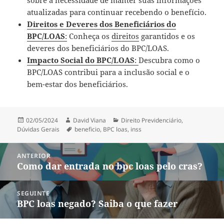
atualizadas para continuar recebendo o benefício.
Direitos e Deveres dos Beneficiários do
BPC/LOAS
:
Conheça os
direitos
garantidos e os
deveres dos beneficiários do BPC/LOAS.
Impacto Social do BPC/LOAS
:
Descubra como o
BPC/LOAS contribui para a inclusão social e o
bem-estar dos beneficiários.
Publicado
Autor
Categorias
02/05/2024
David Viana
Direito Previdenciário
,
em
Tags
Dúvidas Gerais
beneficio
,
BPC loas
,
inss
Navegação
ANTERIOR
de
Como dar entrada no bpc loas pelo cras?
Post
Post
anterior:
SEGUINTE
BPC loas negado? Saiba o que fazer
Próximo
post: