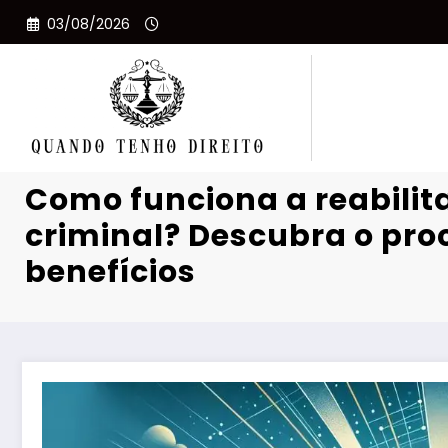
Pular
03/08/2026
para
o
conteúdo
Como funciona a reabilit
criminal? Descubra o pro
benefícios