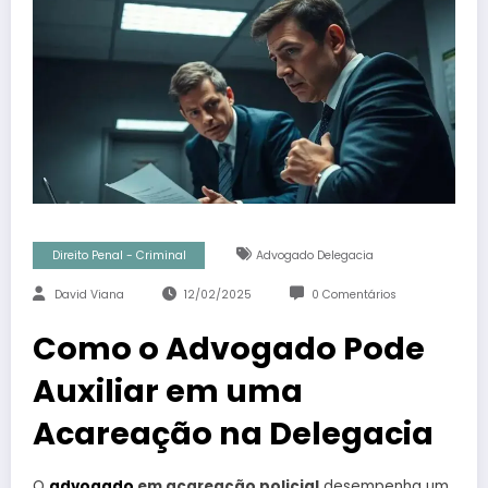
Direito Penal - Criminal
Advogado Delegacia
David Viana
12/02/2025
0 Comentários
Como o Advogado Pode
Auxiliar em uma
Acareação na Delegacia
O
advogado
em acareação policial
desempenha um