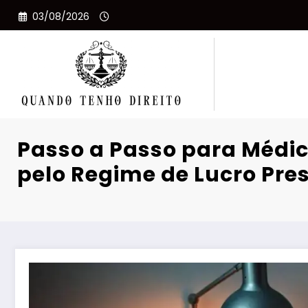
Pular
03/08/2026
para
o
conteúdo
Passo a Passo para Médi
pelo Regime de Lucro Pr