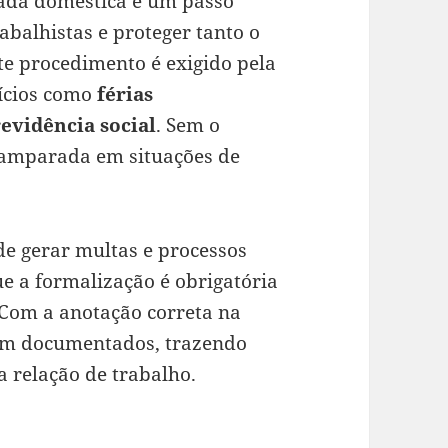
gada doméstica é um passo
abalhistas e proteger tanto o
te procedimento é exigido pela
fícios como
férias
evidência social
. Sem o
esamparada em situações de
.
de gerar multas e processos
ue a formalização é obrigatória
Com a anotação correta na
cam documentados, trazendo
a relação de trabalho.