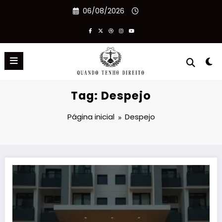
Pular
06/08/2026
para
o
conteúdo
Tag: Despejo
Página inicial
Despejo