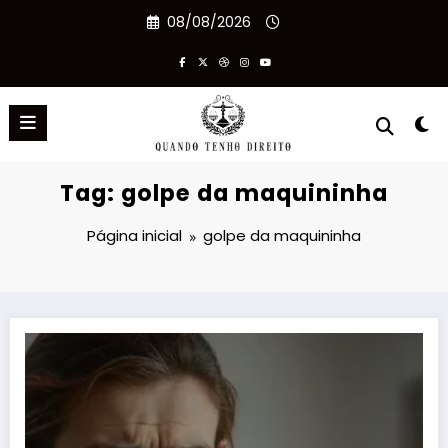
Pular
08/08/2026
para
o
conteúdo
Tag: golpe da maquininha
Página inicial
golpe da maquininha