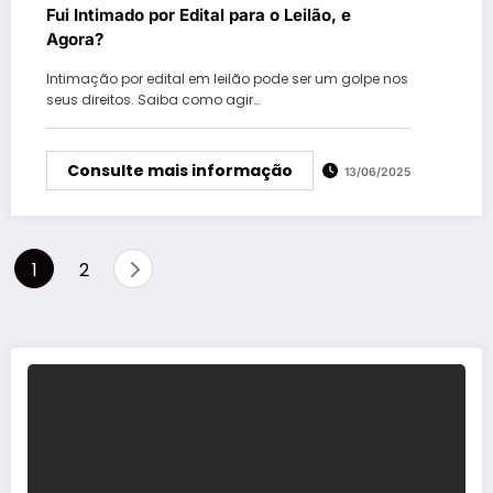
Fui Intimado por Edital para o Leilão, e
Agora?
Intimação por edital em leilão pode ser um golpe nos
seus direitos. Saiba como agir…
Consulte mais informação
13/06/2025
Paginação
1
2
de
posts