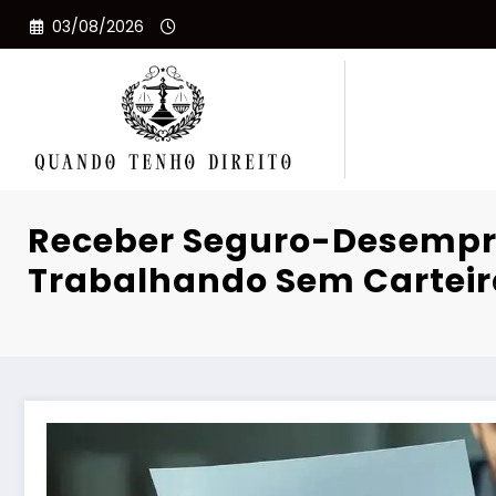
Pular
03/08/2026
para
o
conteúdo
Receber Seguro-Desemp
Trabalhando Sem Carteira