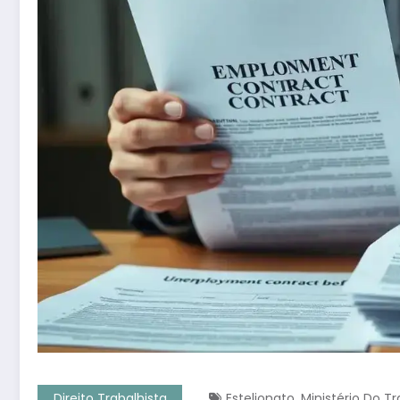
,
Direito Trabalhista
Estelionato
Ministério Do T