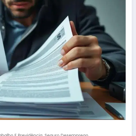
,
rabalho E Previdência
Seguro Desemprego